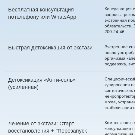
Консультация с
Бесплатная консультация
вопросы, реко
по
телефону
или
WhatsApp
экстренная по
обязательств.
200-24-46
Экстренное сн
Быстрая детоксикация от экстази
после употреб
организма кап
поддержка, ви
Специфический
Детоксикация «Анти-соль»
купирования п
(усиленная)
синтетических
нейропротекто
мозга, устране
стабилизации 
Комплексная т
Лечение от экстази: Старт
консультация п
восстановления + "Перезапуск
нормализация 