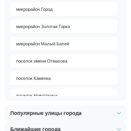
микрорайон Город
микрорайон Золотая Горка
микрорайон Малый Балей
поселок имени Отмахова
поселок Каменка
поселок Новотроицк
Популярные улицы города
поселок Подхоз
Ближайшие города
поселок Тасеево