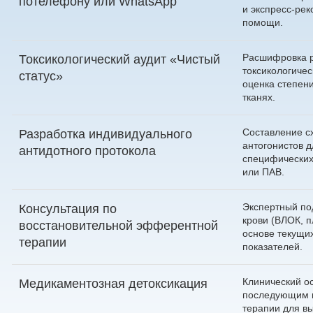
по
телефону
или
WhatsApp
и экспресс-ре
помощи.
Расшифровка р
Токсикологический аудит «Чистый
токсикологичес
статус»
оценка степени
тканях.
Составление с
Разработка индивидуального
антогонистов 
антидотного протокола
специфических
или ПАВ.
Экспертный по
Консультация по
крови (ВЛОК, 
восстановительной эфферентной
основе текущи
терапии
показателей.
Клинический ос
Медикаментозная детоксикация
последующим 
терапии для в