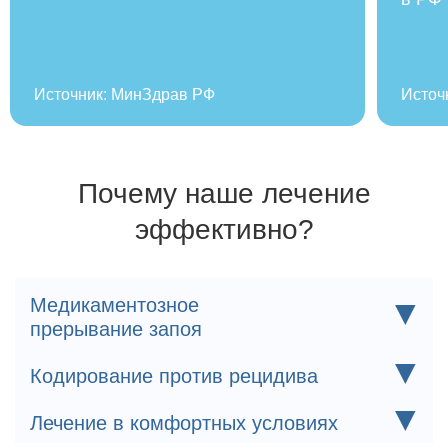
Источник: МинЗдрав РФ
Источ
Почему наше лечение
эффективно?
▼
Медикаментозное
прерывание запоя
Индивидуально подобранный состав капельницы
▼
Кодирование против рецидива
очищает организм и устраняет любые проявления
дискомфорта.
Кодирование минимизирует риск обострения и
▼
Лечение в комфортных условиях
помогает избавиться от дискомфорта, связанного с
тягой к спиртному или наркотикам