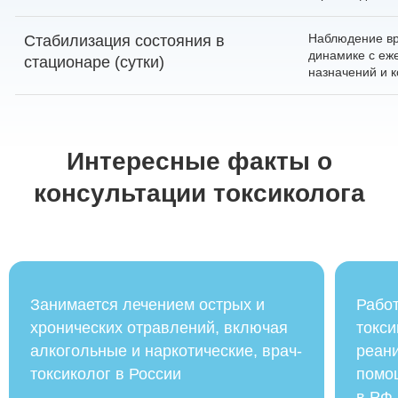
Наблюдение вр
Стабилизация состояния в
динамике с еж
стационаре (сутки)
назначений и 
Интересные факты о
консультации токсиколога
Занимается лечением острых и
Рабо
хронических отравлений, включая
токси
алкогольные и наркотические, врач-
реан
токсиколог в России
помо
в РФ